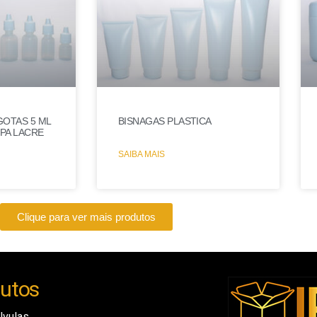
OTAS 5 ML
BISNAGAS PLASTICA
MPA LACRE
SAIBA MAIS
Clique para ver mais produtos
utos
lvulas