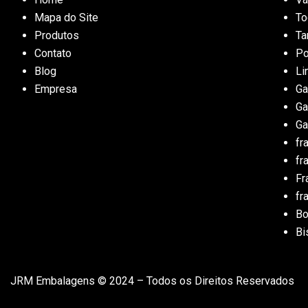
Mapa do Site
To
Produtos
T
Contato
Po
Blog
Li
Empresa
Ga
Ga
Ga
fr
fr
Fr
fr
B
Bi
JRM Embalagens © 2024 – Todos os Direitos Reservados