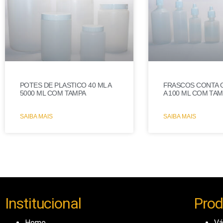
POTES DE PLASTICO 40 ML A
FRASCOS CONTA G
5000 ML COM TAMPA
A 100 ML COM TA
SAIBA MAIS
SAIBA MAIS
Institucional
Prod
Home
Vá