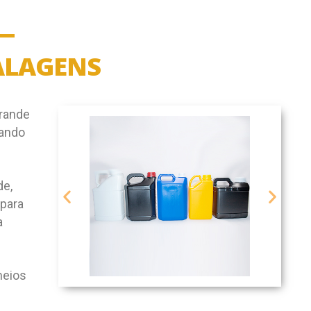
ALAGENS
rande
cando
de,
 para
a
meios