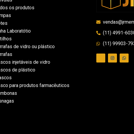
dos os produtos
ampas
vendas@jrmem
tes
nha Laboratótio
(11) 4991-603
tilhos
(11) 99903-79
rrafas de vidro ou plástico
rrafas
ascos injetáveis de vidro
ascos de plástico
ascos
asco para produtos farmacêuticos
ombonas
snagas