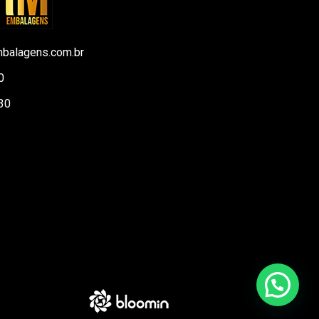
balagens.com.br
0
30