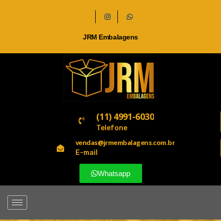
JRM Embalagens
(11) 4991-6030
Telefone
vendas@jrmembalagens.com.br
E-mail
Whatsapp