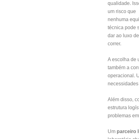
qualidade. Iss
um risco que
nenhuma equ
técnica pode 
dar ao luxo de
correr.
A escolha de 
também a confi
operacional. 
necessidades 
Além disso, c
estrutura log
problemas em 
Um
parceiro 