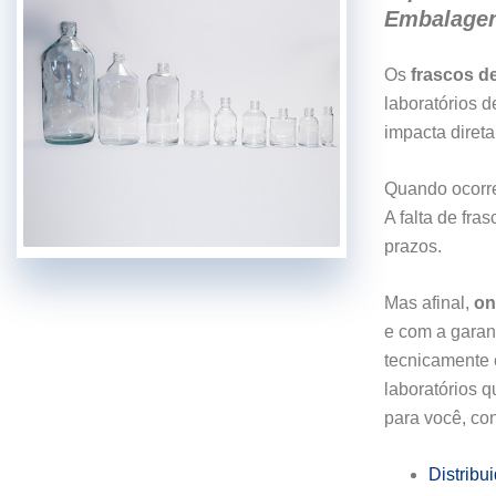
Embalagen
Os
frascos de
laboratórios 
impacta diret
Quando ocorre 
A falta de fr
prazos.
Mas afinal,
on
e com a garan
tecnicamente 
laboratórios q
para você, con
Distribu