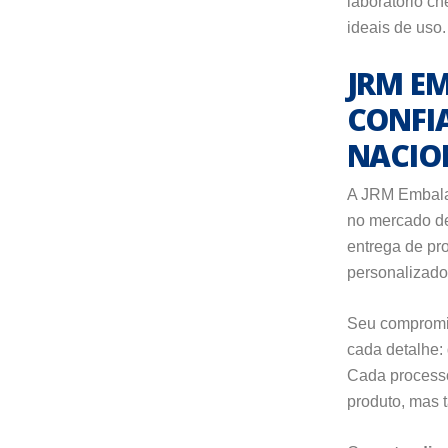
laboratório c
ideais de uso.
JRM EM
CONFI
NACIO
A JRM Embala
no mercado 
entrega de pr
personalizado
Seu compromis
cada detalhe: 
Cada processo
produto, mas 