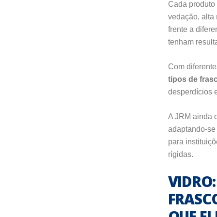
Cada produto 
vedação, alta 
frente a difer
tenham result
Com diferente
tipos de fras
desperdícios 
A JRM ainda o
adaptando-se à
para institui
rígidas.
VIDRO
FRASC
QUE EL