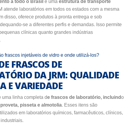
nto a todo o Brasil
e uma
estrutura de transporte
M atende laboratórios em todos os estados com a mesma
ém disso, oferece produtos à pronta entrega e sob
equando-se a diferentes perfis e demandas. Isso permite
 pequenas clínicas quanto grandes indústrias
.
o frascos injetáveis de vidro e onde utilizá-los?
DE FRASCOS DE
ATÓRIO DA JRM: QUALIDADE
A E VARIEDADE
 uma linha completa d
e frascos de laboratório, incluind
o
proveta, pisseta e almotolia
. Esses itens são
lizados em laboratórios químicos, farmacêuticos, clínicos,
ndustriais.