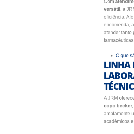
Com
atendime
versátil
, a JR
eficiência. Al
encomenda, ad
atender tanto
farmacêuticas
O que sã
LINHA 
LABOR
TÉCNIC
A JRM oferece
copo becker, 
amplamente uti
acadêmicos e i