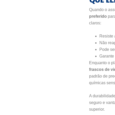
Quando o assu
preferido
para
claros:
Resiste 
Não reag
Pode ser
Garante 
Enquanto o plá
frascos de vi
padrão de pre
químicas sens
A durabilidad
seguro e vant
superior.