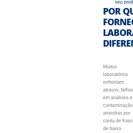
seu prod
POR QU
FORNE
LABOR
DIFER
Muitos
laboratórios
enfrentam
atrasos, falha
em análises e
contaminação
amostras por
conta de fras
de baixa