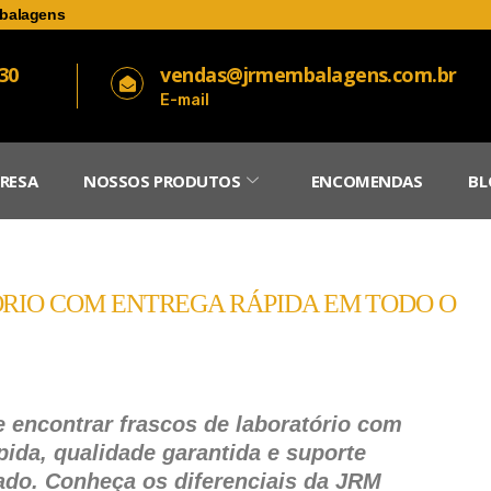
balagens
030
vendas@jrmembalagens.com.br
E-mail
RESA
NOSSOS PRODUTOS
ENCOMENDAS
BL
RIO COM ENTREGA RÁPIDA EM TODO O
 encontrar frascos de laboratório com
pida, qualidade garantida e suporte
ado. Conheça os diferenciais da JRM