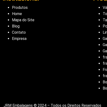
Produtos
Vá
Home
To
Mapa do Site
T
Blog
Po
Contato
Li
Empresa
Ga
Ga
Ga
fr
fr
Fr
fr
B
Bi
JRM Embalagens © 2024 – Todos os Direitos Reservados