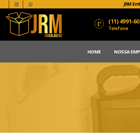
JRM Em
(11) 4991-6
Telefone
HOME
NOSSA EMP