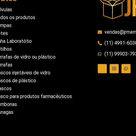
lvulas
dos os produtos
ampas
vendas@jrmem
tes
nha Laboratótio
(11) 4991-603
tilhos
(11) 99903-79
rrafas de vidro ou plástico
rrafas
ascos injetáveis de vidro
ascos de plástico
ascos
asco para produtos farmacêuticos
ombonas
snagas