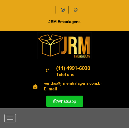
JRM Embalagens
(11) 4991-6030
Telefone
vendas@jrmembalagens.com.br
E-mail
Whatsapp