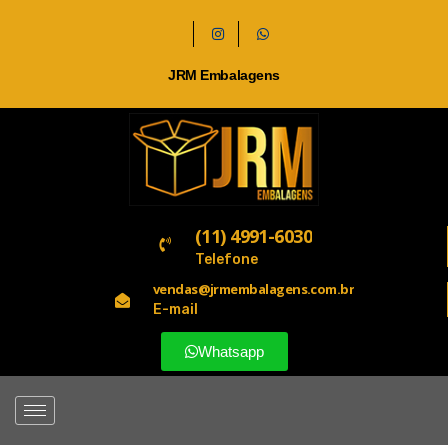
JRM Embalagens
(11) 4991-6030
Telefone
vendas@jrmembalagens.com.br
E-mail
Whatsapp