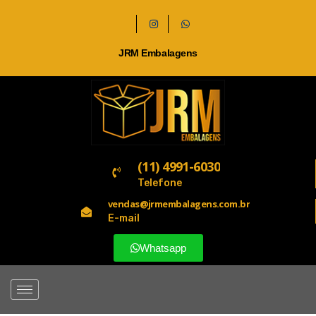
JRM Embalagens
(11) 4991-6030
Telefone
vendas@jrmembalagens.com.br
E-mail
Whatsapp