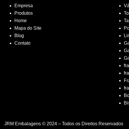
Empresa
Vá
Produtos
To
Home
T
Mapa do Site
Po
Blog
Li
Contato
Ga
Ga
Ga
fr
fr
Fr
fr
B
Bi
JRM Embalagens © 2024 – Todos os Direitos Reservados