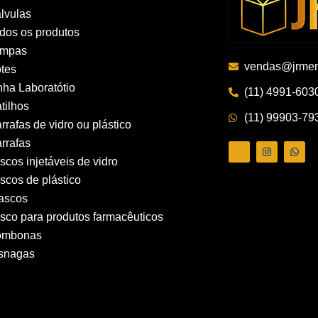
lvulas
dos os produtos
ampas
vendas@jrmem
tes
nha Laboratótio
(11) 4991-603
tilhos
(11) 99903-79
rrafas de vidro ou plástico
rrafas
ascos injetáveis de vidro
ascos de plástico
ascos
asco para produtos farmacêuticos
ombonas
snagas