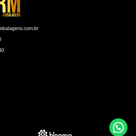
balagens.com.br
0
30