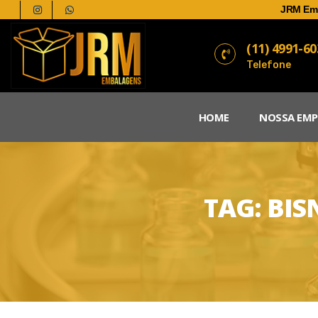
JRM Em
(11) 4991-6
Telefone
HOME
NOSSA EMP
TAG:
BIS