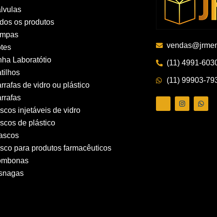
lvulas
dos os produtos
ampas
vendas@jrmem
tes
nha Laboratótio
(11) 4991-603
tilhos
(11) 99903-79
rrafas de vidro ou plástico
rrafas
ascos injetáveis de vidro
ascos de plástico
ascos
asco para produtos farmacêuticos
ombonas
snagas