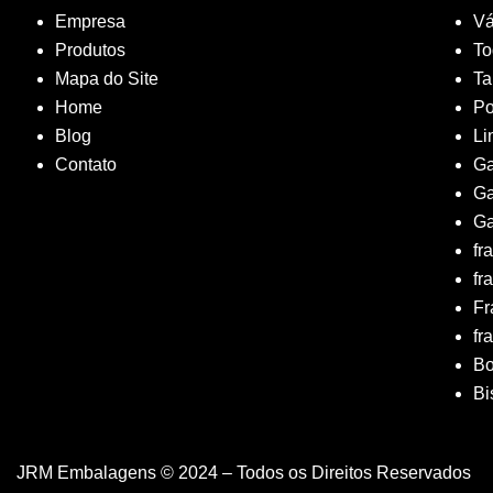
Empresa
Vá
Produtos
To
Mapa do Site
T
Home
Po
Blog
Li
Contato
Ga
Ga
Ga
fr
fr
Fr
fr
B
Bi
JRM Embalagens © 2024 – Todos os Direitos Reservados