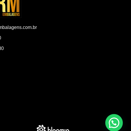
balagens.com.br
0
30