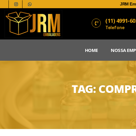
JRM Em
(11) 4991-6
Telefone
HOME
NOSSA EMP
TAG:
COMPR