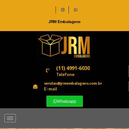
JRM Embalagens
(11) 4991-6030
Telefone
vendas@jrmembalagens.com.br
E-mail
Whatsapp