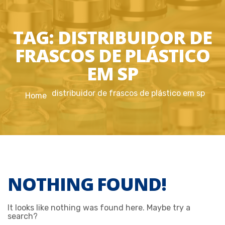
TAG:
DISTRIBUIDOR DE
FRASCOS DE PLÁSTICO
EM SP
distribuidor de frascos de plástico em sp
Home
NOTHING FOUND!
It looks like nothing was found here. Maybe try a
search?