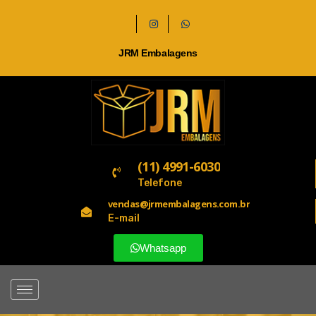
JRM Embalagens
(11) 4991-6030
Telefone
vendas@jrmembalagens.com.br
E-mail
Whatsapp