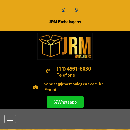
JRM Embalagens
(11) 4991-6030
Telefone
vendas@jrmembalagens.com.br
E-mail
Whatsapp