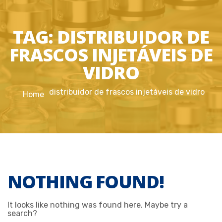
TAG:
DISTRIBUIDOR DE
FRASCOS INJETÁVEIS DE
VIDRO
distribuidor de frascos injetáveis de vidro
Home
NOTHING FOUND!
It looks like nothing was found here. Maybe try a
search?