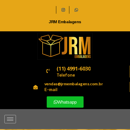
JRM Embalagens
(11) 4991-6030
Telefone
vendas@jrmembalagens.com.br
E-mail
Whatsapp