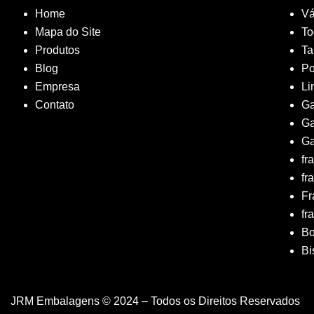
Home
Vá
Mapa do Site
To
Produtos
T
Blog
Po
Empresa
Li
Contato
Ga
Ga
Ga
fr
fr
Fr
fr
B
Bi
JRM Embalagens © 2024 – Todos os Direitos Reservados