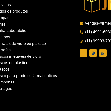
lvulas
dos os produtos
ampas
vendas@jrmem
tes
nha Laboratótio
(11) 4991-603
tilhos
(11) 99903-79
rrafas de vidro ou plástico
rrafas
ascos injetáveis de vidro
ascos de plástico
ascos
asco para produtos farmacêuticos
ombonas
snagas