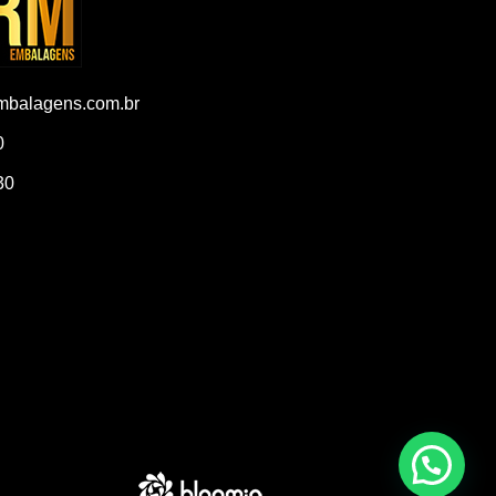
balagens.com.br
0
30