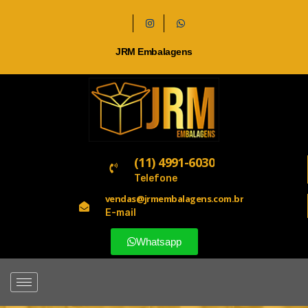
JRM Embalagens
(11) 4991-6030
Telefone
vendas@jrmembalagens.com.br
E-mail
Whatsapp