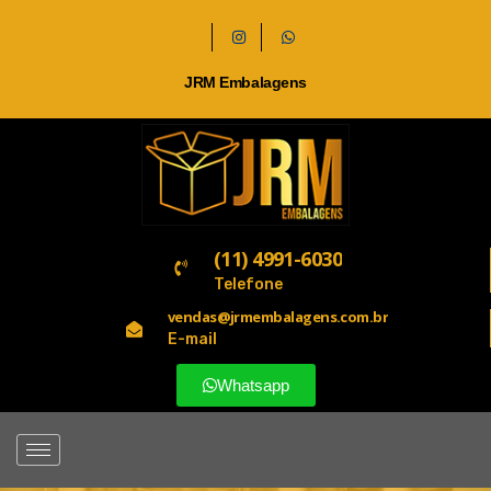
JRM Embalagens
(11) 4991-6030
Telefone
vendas@jrmembalagens.com.br
E-mail
Whatsapp