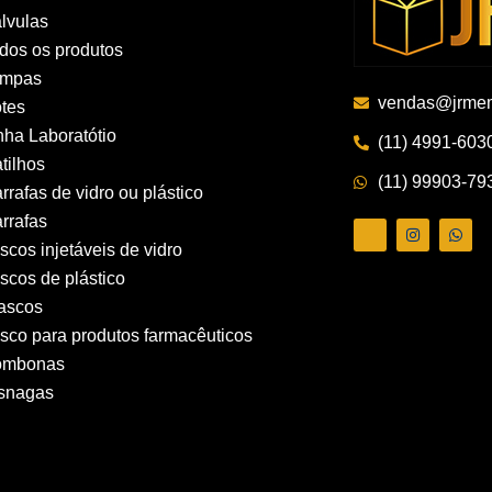
lvulas
dos os produtos
ampas
vendas@jrmem
tes
nha Laboratótio
(11) 4991-603
tilhos
(11) 99903-79
rrafas de vidro ou plástico
rrafas
ascos injetáveis de vidro
ascos de plástico
ascos
asco para produtos farmacêuticos
ombonas
snagas