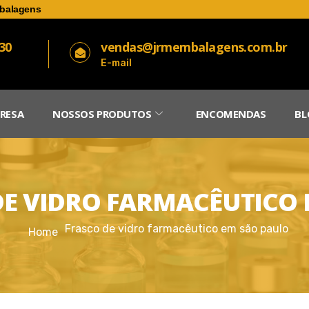
balagens
030
vendas@jrmembalagens.com.br
E-mail
RESA
NOSSOS PRODUTOS
ENCOMENDAS
BL
DE VIDRO FARMACÊUTICO
Frasco de vidro farmacêutico em são paulo
Home