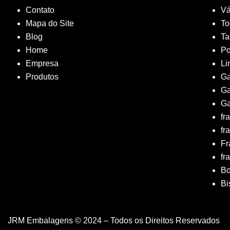
Contato
Vá
Mapa do Site
To
Blog
T
Home
Po
Empresa
Li
Produtos
Ga
Ga
Ga
fr
fr
Fr
fr
B
Bi
JRM Embalagens © 2024 – Todos os Direitos Reservados