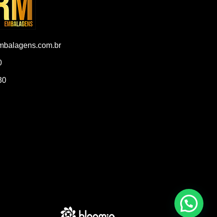
balagens.com.br
0
30