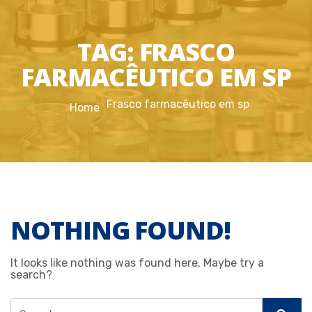
TAG:
FRASCO
FARMACÊUTICO EM SP
Frasco farmacêutico em sp
Home
NOTHING FOUND!
It looks like nothing was found here. Maybe try a
search?