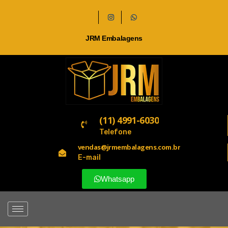
JRM Embalagens
(11) 4991-6030
Telefone
vendas@jrmembalagens.com.br
E-mail
Whatsapp