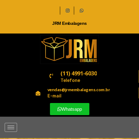
JRM Embalagens
(11) 4991-6030
Telefone
vendas@jrmembalagens.com.br
E-mail
Whatsapp