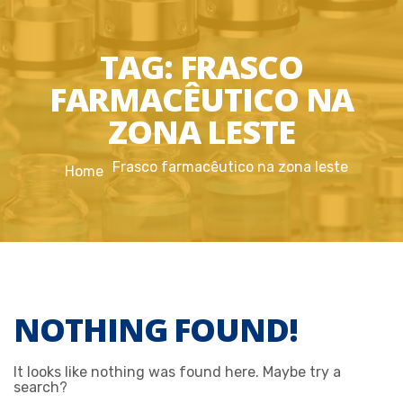
TAG:
FRASCO
FARMACÊUTICO NA
ZONA LESTE
Frasco farmacêutico na zona leste
Home
NOTHING FOUND!
It looks like nothing was found here. Maybe try a
search?