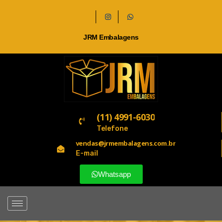
JRM Embalagens
(11) 4991-6030
Telefone
vendas@jrmembalagens.com.br
E-mail
Whatsapp