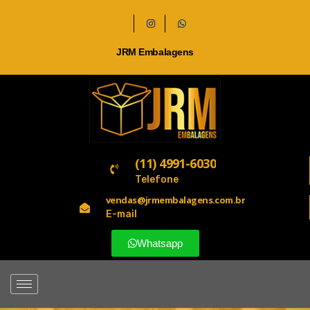
JRM Embalagens
(11) 4991-6030
Telefone
vendas@jrmembalagens.com.br
E-mail
Whatsapp