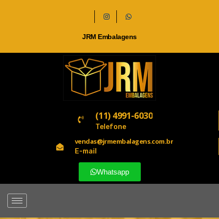
JRM Embalagens
(11) 4991-6030
Telefone
vendas@jrmembalagens.com.br
E-mail
Whatsapp