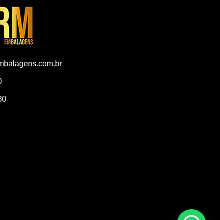
balagens.com.br
0
30