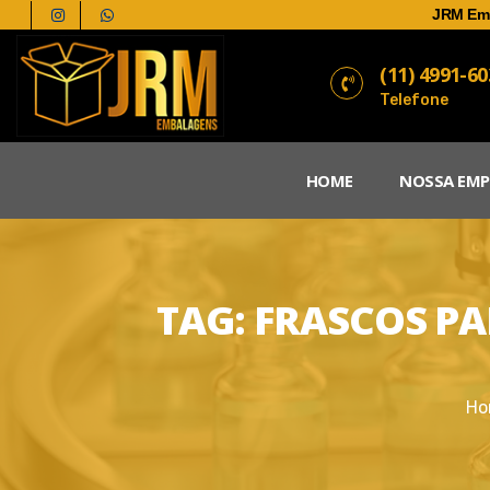
JRM Em
(11) 4991-6
Telefone
HOME
NOSSA EMP
TAG:
FRASCOS PA
Ho