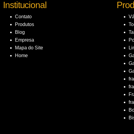
Institucional
Prod
Contato
Vá
Produtos
To
Blog
T
Empresa
Po
Mapa do Site
Li
Home
Ga
Ga
Ga
fr
fr
Fr
fr
B
Bi