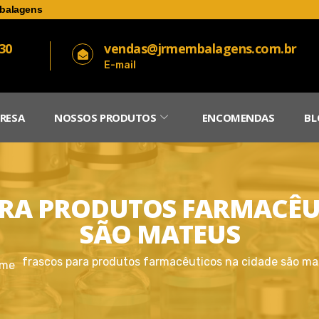
balagens
030
vendas@jrmembalagens.com.br
E-mail
RESA
NOSSOS PRODUTOS
ENCOMENDAS
BL
RA PRODUTOS FARMACÊU
SÃO MATEUS
frascos para produtos farmacêuticos na cidade são m
me