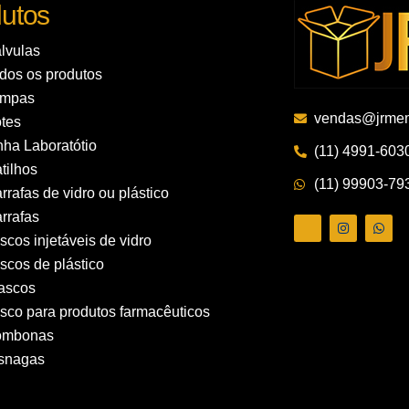
utos
lvulas
dos os produtos
ampas
vendas@jrmem
tes
nha Laboratótio
(11) 4991-603
tilhos
(11) 99903-79
rrafas de vidro ou plástico
rrafas
ascos injetáveis de vidro
ascos de plástico
ascos
asco para produtos farmacêuticos
ombonas
snagas