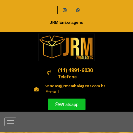
JRM Embalagens
(11) 4991-6030
Telefone
vendas@jrmembalagens.com.br
E-mail
Whatsapp