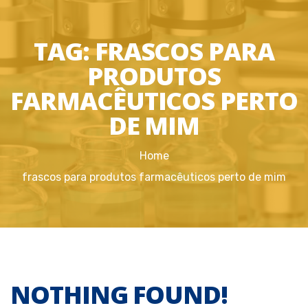
TAG:
FRASCOS PARA
PRODUTOS
FARMACÊUTICOS PERTO
DE MIM
Home
frascos para produtos farmacêuticos perto de mim
NOTHING FOUND!