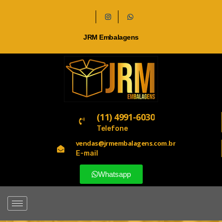
JRM Embalagens
(11) 4991-6030
Telefone
vendas@jrmembalagens.com.br
E-mail
Whatsapp