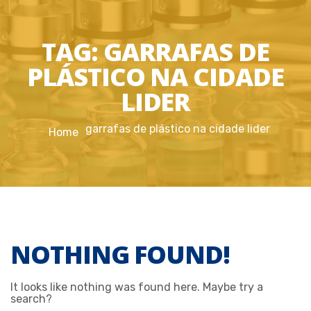
TAG:
GARRAFAS DE
PLÁSTICO NA CIDADE
LIDER
garrafas de plástico na cidade lider
Home
NOTHING FOUND!
It looks like nothing was found here. Maybe try a
search?