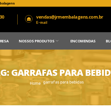
balagens
030
vendas@jrmembalagens.com.br
E-mail
RESA
NOSSOS PRODUTOS
ENCOMENDAS
BL
AG:
GARRAFAS PARA BEBI
garrafas para bebidas
Home