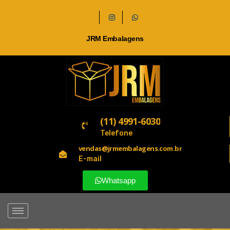
JRM Embalagens
(11) 4991-6030
Telefone
vendas@jrmembalagens.com.br
E-mail
Whatsapp