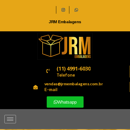
JRM Embalagens
(11) 4991-6030
Telefone
vendas@jrmembalagens.com.br
E-mail
Whatsapp