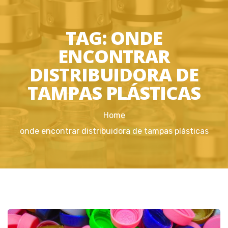
TAG:
ONDE
ENCONTRAR
DISTRIBUIDORA DE
TAMPAS PLÁSTICAS
Home
onde encontrar distribuidora de tampas plásticas