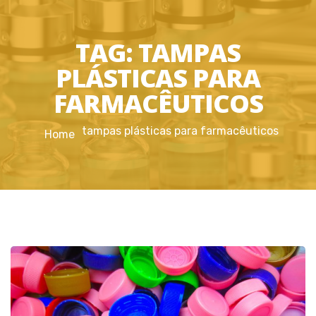
TAG:
TAMPAS
PLÁSTICAS PARA
FARMACÊUTICOS
tampas plásticas para farmacêuticos
Home