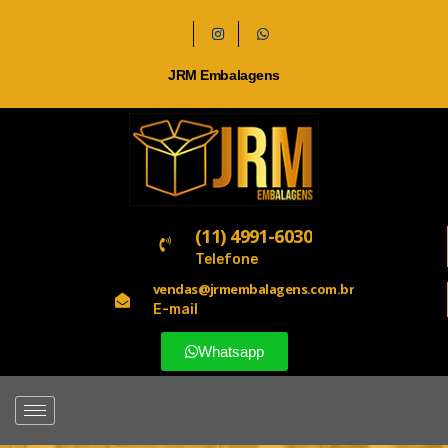
JRM Embalagens
(11) 4991-6030
Telefone
vendas@jrmembalagens.com.br
E-mail
Whatsapp