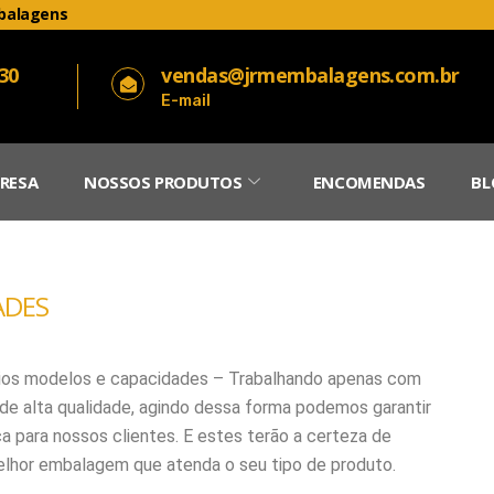
balagens
030
vendas@jrmembalagens.com.br
E-mail
RESA
NOSSOS PRODUTOS
ENCOMENDAS
BL
ADES
os modelos e capacidades – Trabalhando apenas com
de alta qualidade, agindo dessa forma podemos garantir
a para nossos clientes. E estes terão a certeza de
elhor embalagem que atenda o seu tipo de produto.