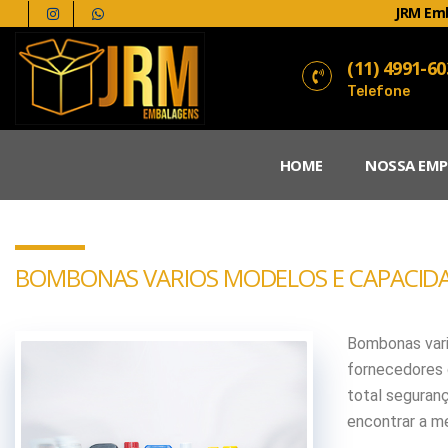
JRM Em
(11) 4991-6
Telefone
HOME
NOSSA EMP
BOMBONAS VARIOS MODELOS E CAPACID
Bombonas vari
fornecedores 
total seguranç
encontrar a m