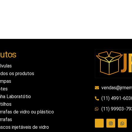
utos
lvulas
dos os produtos
ampas
vendas@jrmem
tes
nha Laboratótio
(11) 4991-603
tilhos
(11) 99903-79
rrafas de vidro ou plástico
rrafas
ascos injetáveis de vidro