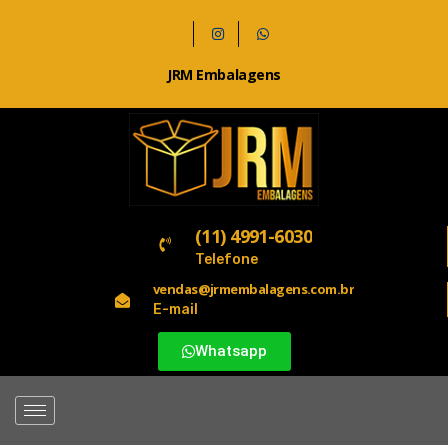
JRM Embalagens
(11) 4991-6030
Telefone
vendas@jrmembalagens.com.br
E-mail
Whatsapp