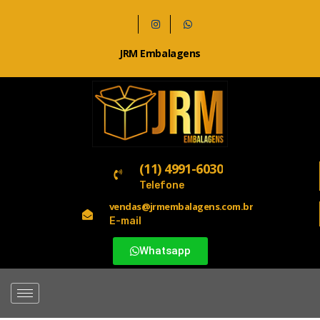
JRM Embalagens
(11) 4991-6030
Telefone
vendas@jrmembalagens.com.br
E-mail
Whatsapp