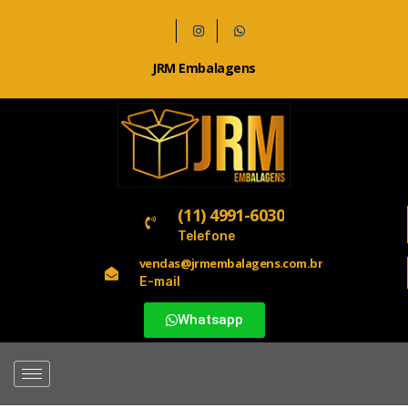
JRM Embalagens
(11) 4991-6030
Telefone
vendas@jrmembalagens.com.br
E-mail
Whatsapp