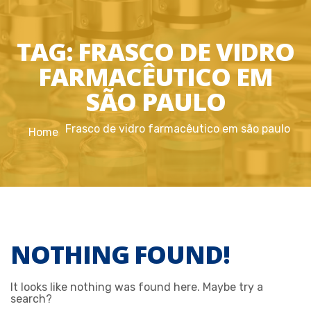
TAG:
FRASCO DE VIDRO
FARMACÊUTICO EM
SÃO PAULO
Frasco de vidro farmacêutico em são paulo
Home
NOTHING FOUND!
It looks like nothing was found here. Maybe try a
search?