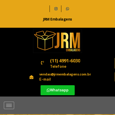
JRM Embalagens
(11) 4991-6030
Telefone
vendas@jrmembalagens.com.br
E-mail
Whatsapp