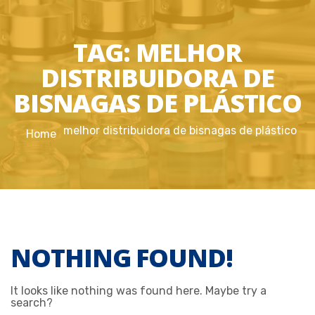
TAG:
MELHOR
DISTRIBUIDORA DE
BISNAGAS DE PLÁSTICO
melhor distribuidora de bisnagas de plástico
Home
NOTHING FOUND!
It looks like nothing was found here. Maybe try a
search?