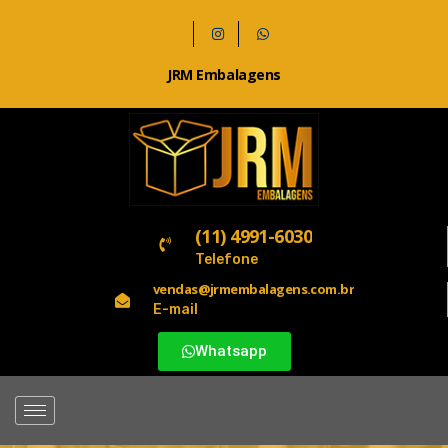
JRM Embalagens
(11) 4991-6030
Telefone
vendas@jrmembalagens.com.br
E-mail
Whatsapp